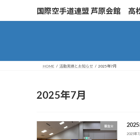
コ
ナ
国際空手道連盟 芦原会館 高
ン
ビ
テ
ゲ
ン
ー
ツ
シ
へ
ョ
ス
ン
キ
に
ッ
移
HOME
活動実績とお知らせ
2025年7月
プ
動
2025年7月
20
審査会
2025年